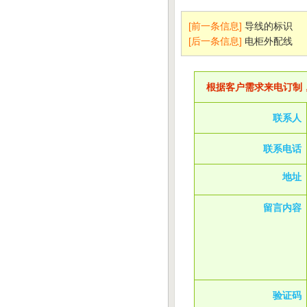
[前一条信息]
导线的标识
[后一条信息]
电柜外配线
根据客户需求来电订制
联系人
联系电话
地址
留言内容
验证码