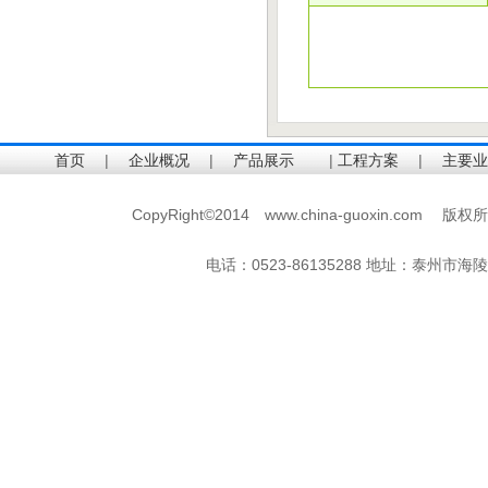
首页
|
企业概况
|
产品展示
|
工程方案
|
主要业
CopyRight©2014 www.china-guoxin.c
电话：0523-86135288 地址：
泰州市海陵